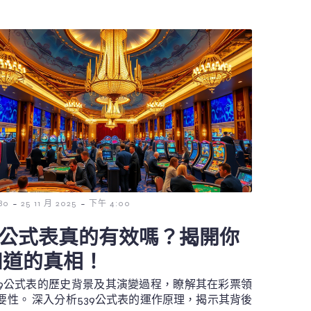
-
-
80
25 11 月 2025
下午 4:00
9公式表真的有效嗎？揭開你
知道的真相！
39公式表的歷史背景及其演變過程，瞭解其在彩票領
要性。 深入分析539公式表的運作原理，揭示其背後