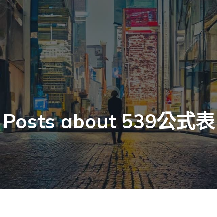
Posts about 539公式表