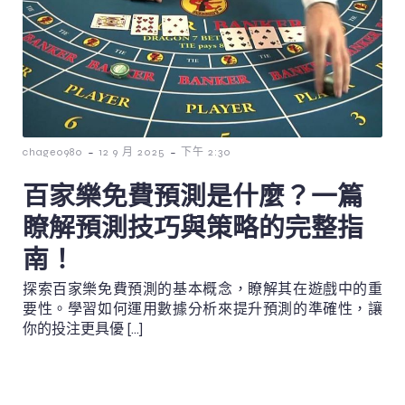
-
-
chage0980
12 9 月 2025
下午 2:30
百家樂免費預測是什麼？一篇
瞭解預測技巧與策略的完整指
南！
探索百家樂免費預測的基本概念，瞭解其在遊戲中的重
要性。學習如何運用數據分析來提升預測的準確性，讓
你的投注更具優 […]