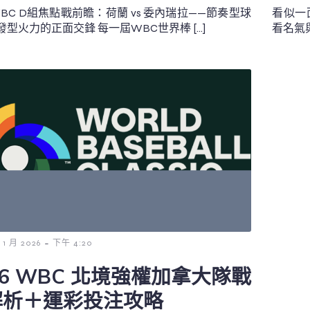
 WBC D組焦點戰前瞻：荷蘭 vs 委內瑞拉——節奏型球
看似一
型火力的正面交鋒 每一屆WBC世界棒 […]
看名氣與
-
6 1 月 2026
下午 4:20
26 WBC 北境強權加拿大隊戰
解析＋運彩投注攻略