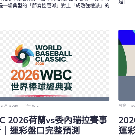
是 […]
是一場典型的「節奏控管派」對上「成熟強權派」的
-
-
1 2 月 2026
下午 6:12
阿金
2
C 2026荷蘭vs委內瑞拉賽事
20
析｜運彩盤口完整預測
運