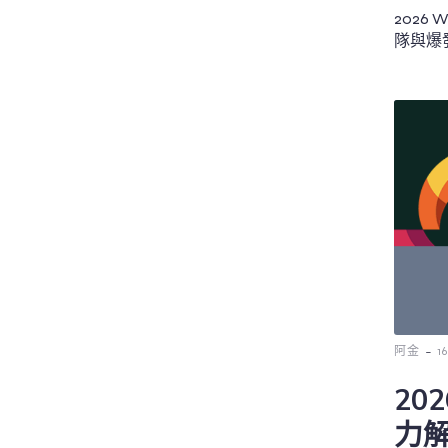
2026
隊與爆發
-
阿金
1
20
力