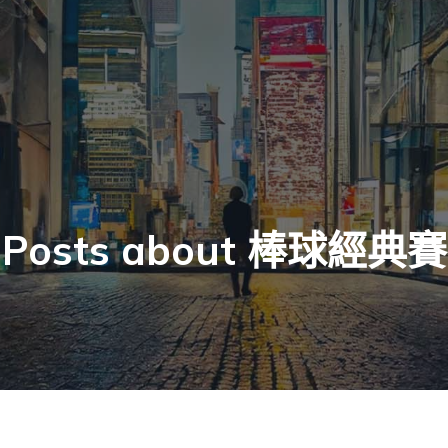
Posts about 棒球經典賽