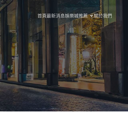
首頁
最新消息
娛樂城推薦
關於我們