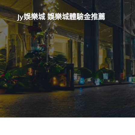
Jy娛樂城 娛樂城體驗金推薦