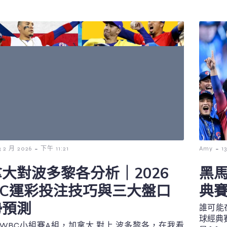
-
-
3 2 月 2026
下午 11:21
Amy
1
大對波多黎各分析｜2026
黑馬
BC運彩投注技巧與三大盤口
典
勢預測
誰可能
球經典
6年WBC小組賽A組，加拿大 對上 波多黎各，在我看