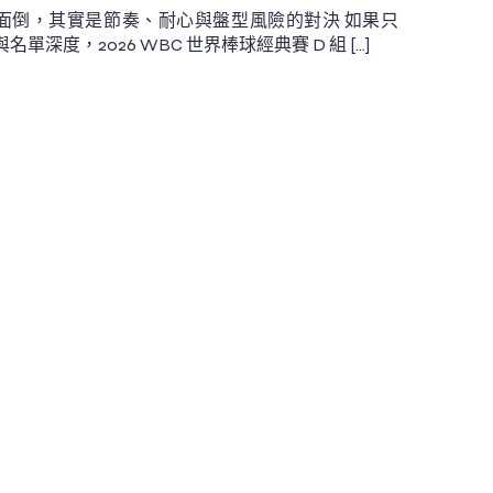
面倒，其實是節奏、耐心與盤型風險的對決 如果只
名單深度，2026 WBC 世界棒球經典賽 D 組 […]