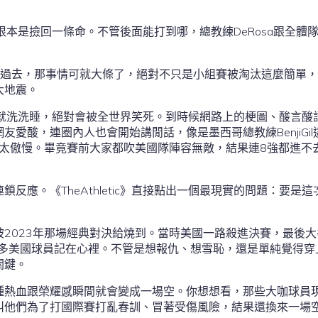
這次根本是撿回一條命。不管後面能打到哪，總教練DeRosa跟全體
不過去，那事情可就大條了，絕對不只是小組賽被淘汰這麼簡單
大地震。
小組賽就洗洗睡，絕對會被全世界笑死。到時候網路上的梗圖、酸言酸
愛酸，連圈內人也會開始講閒話，像是墨西哥總教練BenjiGil
屁、太傲慢。畢竟賽前大家都吹美國隊陣容無敵，結果連8強都進不
應。《TheAthletic》直接點出一個最現實的問題：要是這
2023年那場經典對決給燒到。當時美國一路殺進決賽，最後大
也讓很多美國球員記在心裡。不管是想報仇、想雪恥，還是單純覺得穿
關鍵。
種熱血跟榮耀感瞬間就會變成一場空。你想想看，那些大咖球員
叫他們為了打國際賽打亂春訓、冒著受傷風險，結果還換來一場