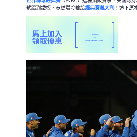
世界棒球經典賽
（WBC）這種頂級賽事，美國隊身
號踢到鐵板，竟然爆冷輸給
經典賽義大利
！這下原