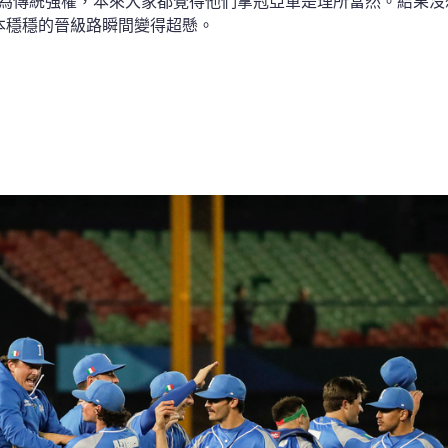
為傳統強權，本來大家都覺得他們拿冠亞軍是理所當然。結果沒
本穩穩的晉級路瞬間變得超懸。