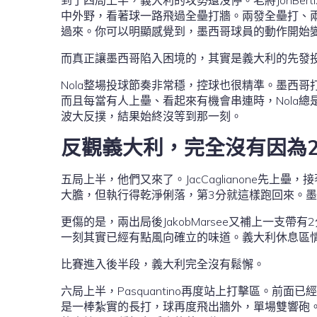
到了四局上半，義大利的攻勢還沒停。老將JonBe
中外野，看著球一路飛過全壘打牆。兩發全壘打、
過來。你可以明顯感覺到，墨西哥球員的動作開始
而真正讓墨西哥陷入困境的，其實是義大利的先發投手A
Nola整場投球節奏非常穩，控球也很精準。墨西
而且每當有人上壘、看起來有機會串連時，Nola
波大反撲，結果始終沒等到那一刻。
反觀義大利，完全沒有因為2
五局上半，他們又來了。JacCaglianone先上壘
大膽，但執行得乾淨俐落，第3分就這樣跑回來。
更傷的是，兩出局後JakobMarsee又補上一支
一刻其實已經有點風向確立的味道。義大利休息區
比賽進入後半段，義大利完全沒有鬆懈。
六局上半，Pasquantino再度站上打擊區。
是一棒紮實的長打，球再度飛出牆外，單場雙響砲