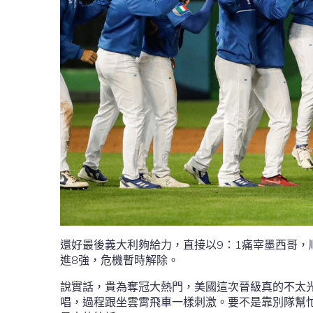
還好最後義大利夠給力，直接以9：1痛宰墨西哥
進8強，危機暫時解除。
說實話，貴為奪冠大熱門，美國這次晉級真的不太
唱，過程跟坐雲霄飛車一樣刺激。要不是靠別隊幫