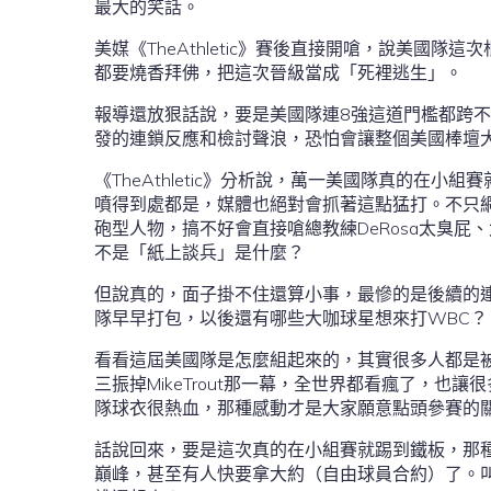
最大的笑話。
美媒《TheAthletic》賽後直接開嗆，說美國隊
都要燒香拜佛，把這次晉級當成「死裡逃生」。
報導還放狠話說，要是美國隊連8強這道門檻都跨
發的連鎖反應和檢討聲浪，恐怕會讓整個美國棒壇
《TheAthletic》分析說，萬一美國隊真的在
噴得到處都是，媒體也絕對會抓著這點猛打。不只網友
砲型人物，搞不好會直接嗆總教練DeRosa太臭
不是「紙上談兵」是什麼？
但說真的，面子掛不住還算小事，最慘的是後續的連鎖反
隊早早打包，以後還有哪些大咖球星想來打WBC？
看看這屆美國隊是怎麼組起來的，其實很多人都是被
三振掉MikeTrout那一幕，全世界都看瘋了，
隊球衣很熱血，那種感動才是大家願意點頭參賽的
話說回來，要是這次真的在小組賽就踢到鐵板，那
巔峰，甚至有人快要拿大約（自由球員合約）了。