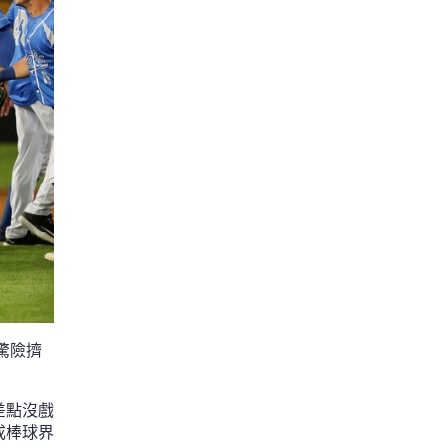
驚險擠
差點沒戲
成棒球界