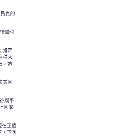
隊員真的
，後續引
語肯定
這種大
去，這
次美國
谷翔平
上國家
現在正值
空，下次