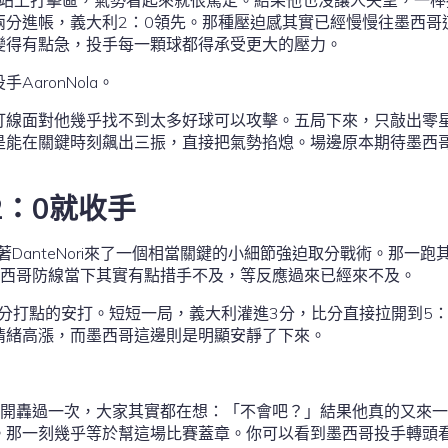
rti站上打擊區，氣勢看起來就很篤定。結果他也沒讓人失望，一
兩分進帳，義大利2：0領先。那種壓迫感其實已經慢慢往墨西哥
變得有點急，投手每一顆球都得承受更大的壓力。
aronNola。
哥打線面對他幾乎找不到太多好球可以攻擊。五局下來，只敲出零
總是能在關鍵時刻飆出三振，直接把氣勢掐熄。場邊原本期待墨西
：0就收手
，接著DanteNori來了一個相當關鍵的小細節強迫取分戰術。那一跑
墨西哥防線當下其實有點措手不及，等反應過來已經來不及。
帶有2分打點的安打。短短一局，義大利灌進3分，比分直接拉開到5
情緒高漲，而墨西哥這邊則是明顯安靜了下來。
前面已經開轟過一次，大家其實都在想：「不會吧？」結果他真的又來
。那一刻幾乎等於幫這場比賽蓋章。你可以看到墨西哥投手轉頭