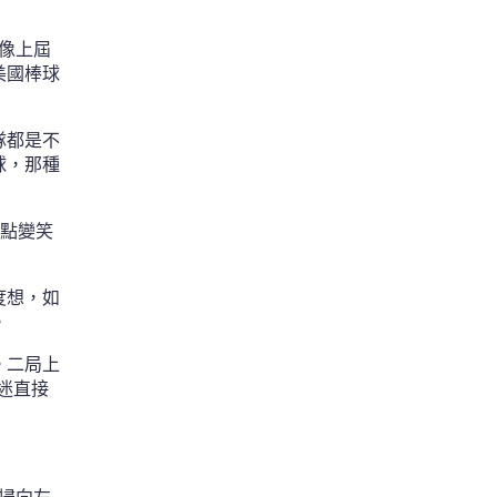
能像上屆
美國棒球
隊都是不
球，那種
差點變笑
度想，如
。
。二局上
球迷直接