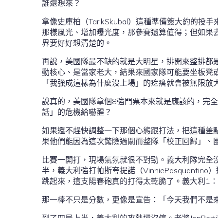
誰還想來？
拿像史庫柏（TarikSkubal）這種準備簽大約
那樣風光、增加曝光度，那參賽還算值得；但如果
界要好好想清楚的。
再說，美國隊最不缺的就是大明星，排開來整排都
動核心、是當家老大，結果來國家隊可能要坐板凳
「我強成這樣為什麼沒上場」的疙瘩就會被無限放
說真的，美國隊拿個8強門票本來就是應該的，完
話」的危機給嚇醒？
如果還不趕快調整一下那個心態跟打法，把這種差
果他們能因為這次驚險過關而整隊「校正回歸」、
比賽一開打，現場氣氛就很不對勁。義大利隊完全
半，義大利強打帕斯夸提諾（VinniePasquan
跳起來，這支陽春砲真的打得太乾脆了。義大利1：
那一棒不只是分數，更像是宣告：「今天我們不是