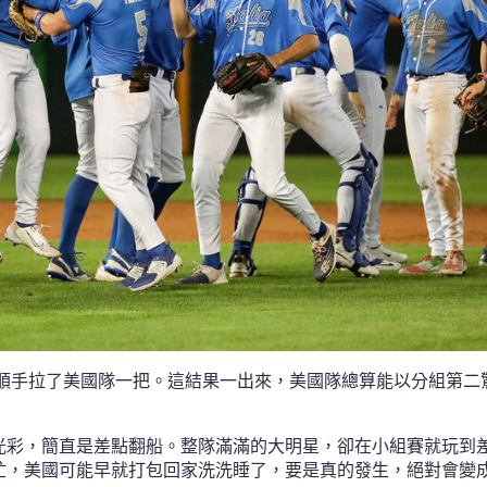
，順手拉了美國隊一把。這結果一出來，美國隊總算能以分組第二
光彩，簡直是差點翻船。整隊滿滿的大明星，卻在小組賽就玩到
忙，美國可能早就打包回家洗洗睡了，要是真的發生，絕對會變