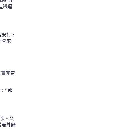
棒掃向左
這邊逼
星安打，
哥會來一
其實非常
：0。那
一次。又
看著外野