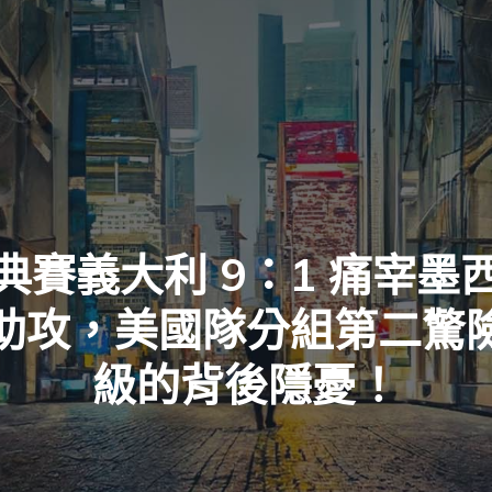
典賽義大利 9：1 痛宰墨
助攻，美國隊分組第二驚
級的背後隱憂！