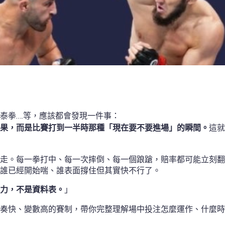
、泰拳….等，應該都會發現一件事：
果，而是比賽打到一半時那種「現在要不要進場」的瞬間。
這就
走。每一拳打中、每一次摔倒、每一個踉蹌，賠率都可能立刻翻
誰已經開始喘、誰表面撐住但其實快不行了。
力，不是資料表。
」
奏快、變數高的賽制，帶你完整理解場中投注怎麼運作、什麼時