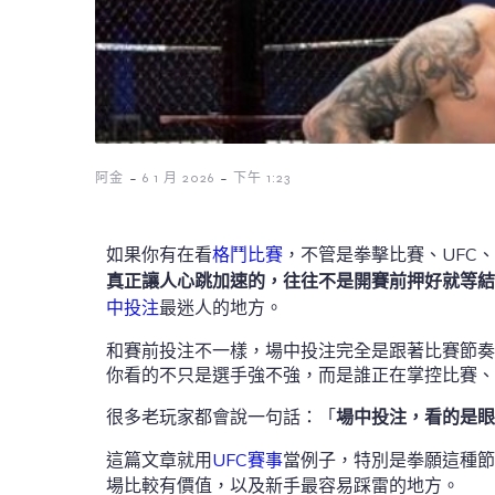
-
-
阿金
6 1 月 2026
下午 1:23
如果你有在看
格鬥比賽
，不管是拳擊比賽、UFC
真正讓人心跳加速的，往往不是開賽前押好就等結
中投注
最迷人的地方。
和賽前投注不一樣，場中投注完全是跟著比賽節奏
你看的不只是選手強不強，而是誰正在掌控比賽、
很多老玩家都會說一句話：「
場中投注，看的是眼
這篇文章就用
UFC賽事
當例子，特別是拳願這種節
場比較有價值，以及新手最容易踩雷的地方。