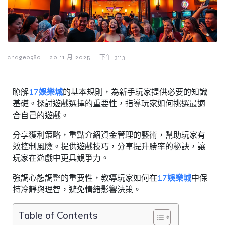
-
-
chage0980
20 11 月 2025
下午 3:13
17娛樂城
瞭解
的基本規則，為新手玩家提供必要的知識
基礎。探討遊戲選擇的重要性，指導玩家如何挑選最適
合自己的遊戲。
分享獲利策略，重點介紹資金管理的藝術，幫助玩家有
效控制風險。提供遊戲技巧，分享提升勝率的秘訣，讓
玩家在遊戲中更具競爭力。
17娛樂城
強調心態調整的重要性，教導玩家如何在
中保
持冷靜與理智，避免情緒影響決策。
Table of Contents