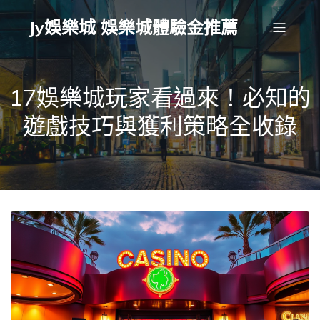
Jy娛樂城 娛樂城體驗金推薦
17娛樂城玩家看過來！必知的
遊戲技巧與獲利策略全收錄