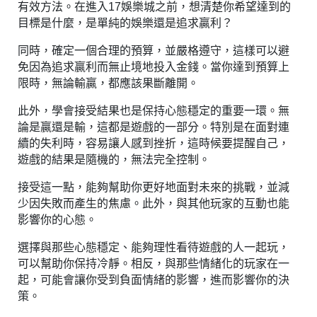
有效方法。在進入17娛樂城之前，想清楚你希望達到的
目標是什麼，是單純的娛樂還是追求贏利？
同時，確定一個合理的預算，並嚴格遵守，這樣可以避
免因為追求贏利而無止境地投入金錢。當你達到預算上
限時，無論輸贏，都應該果斷離開。
此外，學會接受結果也是保持心態穩定的重要一環。無
論是贏還是輸，這都是遊戲的一部分。特別是在面對連
續的失利時，容易讓人感到挫折，這時候要提醒自己，
遊戲的結果是隨機的，無法完全控制。
接受這一點，能夠幫助你更好地面對未來的挑戰，並減
少因失敗而產生的焦慮。此外，與其他玩家的互動也能
影響你的心態。
選擇與那些心態穩定、能夠理性看待遊戲的人一起玩，
可以幫助你保持冷靜。相反，與那些情緒化的玩家在一
起，可能會讓你受到負面情緒的影響，進而影響你的決
策。