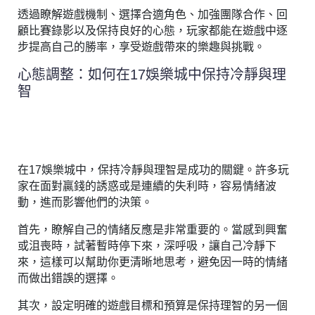
透過瞭解遊戲機制、選擇合適角色、加強團隊合作、回
顧比賽錄影以及保持良好的心態，玩家都能在遊戲中逐
步提高自己的勝率，享受遊戲帶來的樂趣與挑戰。
心態調整：如何在17娛樂城中保持冷靜與理
智
在17娛樂城中，保持冷靜與理智是成功的關鍵。許多玩
家在面對贏錢的誘惑或是連續的失利時，容易情緒波
動，進而影響他們的決策。
首先，瞭解自己的情緒反應是非常重要的。當感到興奮
或沮喪時，試著暫時停下來，深呼吸，讓自己冷靜下
來，這樣可以幫助你更清晰地思考，避免因一時的情緒
而做出錯誤的選擇。
其次，設定明確的遊戲目標和預算是保持理智的另一個