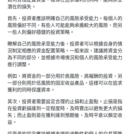
潛在的損失。
首先，投資者應該明確自己的風險承受能力。每個人的
風險偏好不同，有些人可能能夠承擔較大的風險，而另
一些人則偏好穩健的投資策略。
瞭解自己的風險承受能力後，投資者可以根據自身的情
況制定相應的資金配置策略。一般來說，建議將資金分
為不同的部分，並根據市場情況和個人的風險承受能力
進行調整。
例如，將資金的一部分用於高風險、高報酬的投資，另
一部分則用於低風險的固定收益產品，這樣可以在追求
獲利的同時保護資本。
其次，投資者需要設定合理的止損和止盈點。止損是指
在投資虧損達到一定程度時，及時賣出以避免更大的損
失；而止盈則是在獲利達到預期後，及時平倉以鎖定收
益。
這兩者的設定應該根據市場的波動性和個人的交易策略