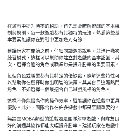
在遊戲中提升勝率的秘訣，首先需要瞭解遊戲的基本機
制與規則。每一款遊戲都有其獨特的玩法，熟悉這些基
本要素能讓你在對戰中更加遊刃有餘。
建議玩家在開始之前，仔細閱讀遊戲說明，並進行幾次
練習模式，這樣可以幫助你建立對遊戲的基本認識。其
次，選擇合適的角色或職業也是提升勝率的重要因素。
每個角色或職業都有其特定的優缺點，瞭解這些特性可
以幫助你在選擇時做出明智的決策。與其盲目追隨熱門
角色，不如選擇一個最適合自己遊戲風格的角色。
這樣不僅能提高你的操作效率，還能讓你在遊戲中更具
優勢。此外，團隊合作在許多遊戲中都是至關重要的。
無論是MOBA類型的遊戲還是團隊射擊遊戲，與隊友良
好的溝通與協作都能大幅提升勝率。建議玩家在遊戲中