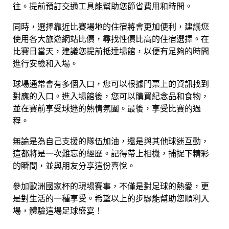
往。提前預訂交通工具能幫助您節省費用和時間。
同時，選擇靠近比賽場地的住宿將會更加便利，建議您
使用各大旅遊網站比價，尋找性價比高的住宿選擇。在
比賽日當天，建議您提前抵達場館，以便有足夠的時間
進行安檢和入場。
球
場通常會有多個入口，您可以根據門票上的資訊找到
對應的入口。進入場館後，您可以購買紀念品和食物，
並在賽前享受球迷的熱情氛圍。最後，享受比賽的過
程。
無論是為自己支援的隊伍加油，還是與其他球迷互動，
這都將是一次難忘的經歷。記得帶上相機，捕捉下精彩
的瞬間，並與朋友分享這份喜悅。
參加歐洲國家杯的現場賽事，不僅是對足球的熱愛，更
是對生活的一種享受。希望以上的步驟能幫助您順利入
場，體驗這場足球盛宴！