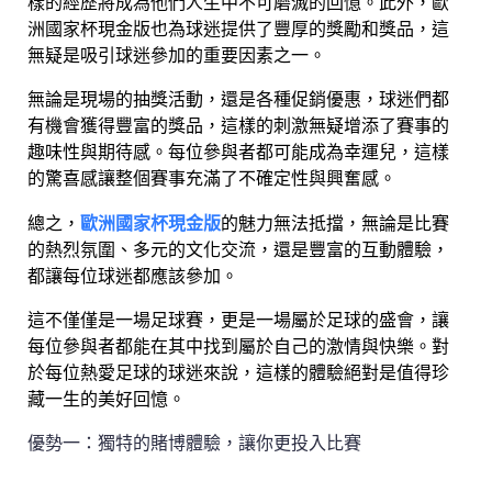
樣的經歷將成為他們人生中不可磨滅的回憶。此外，歐
洲國家杯現金版也為球迷提供了豐厚的獎勵和獎品，這
無疑是吸引球迷參加的重要因素之一。
無論是現場的抽獎活動，還是各種促銷優惠，球迷們都
有機會獲得豐富的獎品，這樣的刺激無疑增添了賽事的
趣味性與期待感。每位參與者都可能成為幸運兒，這樣
的驚喜感讓整個賽事充滿了不確定性與興奮感。
歐洲國家杯現金版
總之，
的魅力無法抵擋，無論是比賽
的熱烈氛圍、多元的文化交流，還是豐富的互動體驗，
都讓每位球迷都應該參加。
這不僅僅是一場足球賽，更是一場屬於足球的盛會，讓
每位參與者都能在其中找到屬於自己的激情與快樂。對
於每位熱愛足球的球迷來說，這樣的體驗絕對是值得珍
藏一生的美好回憶。
優勢一：獨特的賭博體驗，讓你更投入比賽