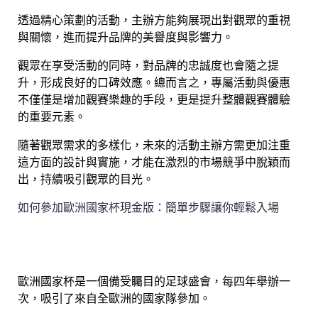
透過精心策劃的活動，主辦方能夠展現出對觀眾的重視
與關懷，進而提升品牌的美譽度與影響力。
觀眾在享受活動的同時，對品牌的忠誠度也會隨之提
升，形成良好的口碑效應。總而言之，專屬活動與優惠
不僅僅是增加觀賽樂趣的手段，更是提升整體觀賽體驗
的重要元素。
隨著觀眾需求的多樣化，未來的活動主辦方需更加注重
這方面的設計與實施，才能在激烈的市場競爭中脫穎而
出，持續吸引觀眾的目光。
如何參加歐洲國家杯現金版：簡單步驟讓你輕鬆入場
歐洲國家杯是一個備受矚目的足球盛會，每四年舉辦一
次，吸引了來自全歐洲的國家隊參加。