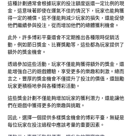
這種計劃通常會根據玩家的投注額度返還一定比例的現
金，這意味著即使在運氣不佳的情況下，玩家也能夠獲
得一定的補償。這不僅能夠減少玩家的損失，還能促使
他們繼續參與投注，從而增加他們的總體獲利機會。
此外，許多博彩平臺還會不定期推出各種限時促銷活
動，例如節日獎金、比賽獎勵等，這些都為玩家提供了
額外的獎金機會。
透過參加這些活動，玩家不僅能夠獲得額外的獎金，還
能增強自己的遊戲體驗，享受更多的樂趣和刺激。總而
言之，豐厚的獎金機會不僅提升了投注的價值，還鼓勵
玩家更積極地參與各種博彩活動。
這些獎金計劃不僅能夠增加玩家的獲利潛力，還能讓他
們在遊戲中獲得更多的樂趣與挑戰。
因此，選擇一個提供多樣獎金機會的博彩平臺，無疑是
每位玩家在投注過程中應該考量的重要因素。