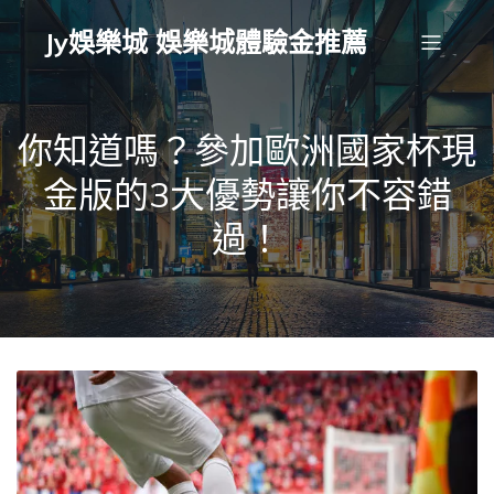
Jy娛樂城 娛樂城體驗金推薦
你知道嗎？參加歐洲國家杯現
金版的3大優勢讓你不容錯
過！