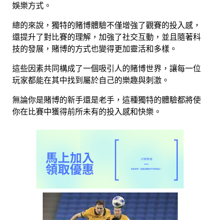
娛樂方式。
總的來說，獨特的賭博體驗不僅增強了觀賽的投入感，
還提升了對比賽的理解，加強了社交互動，並且隨著科
技的發展，賭博的方式也變得更加靈活和多樣。
這些因素共同構成了一個吸引人的賭博世界，讓每一位
玩家都能在其中找到屬於自己的樂趣與刺激。
無論你是賭博的新手還是老手，這種獨特的體驗都將使
你在比賽中獲得前所未有的投入感和快樂。