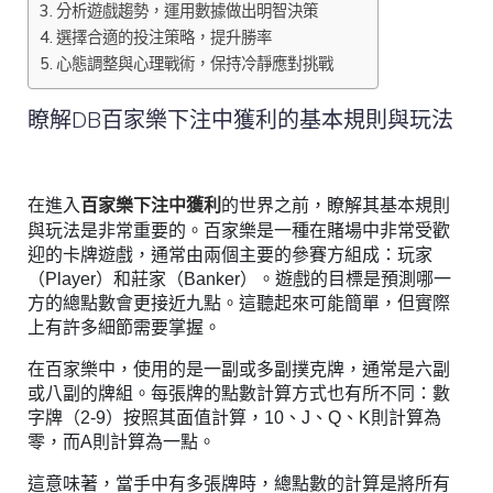
分析遊戲趨勢，運用數據做出明智決策
選擇合適的投注策略，提升勝率
心態調整與心理戰術，保持冷靜應對挑戰
瞭解DB百家樂下注中獲利的基本規則與玩法
百家樂下注中獲利
在進入
的世界之前，瞭解其基本規則
與玩法是非常重要的。百家樂是一種在賭場中非常受歡
迎的卡牌遊戲，通常由兩個主要的參賽方組成：玩家
（Player）和莊家（Banker）。遊戲的目標是預測哪一
方的總點數會更接近九點。這聽起來可能簡單，但實際
上有許多細節需要掌握。
在百家樂中，使用的是一副或多副撲克牌，通常是六副
或八副的牌組。每張牌的點數計算方式也有所不同：數
字牌（2-9）按照其面值計算，10、J、Q、K則計算為
零，而A則計算為一點。
這意味著，當手中有多張牌時，總點數的計算是將所有