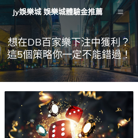
Jy娛樂城 娛樂城體驗金推薦
想在DB百家樂下注中獲利？
這5個策略你一定不能錯過！