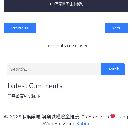
DB百家樂下注中獲利
Previous
Next
Comments are closed
Search
Latest Comments
尚無留言可供顯示。
© 2026 Jy娛樂城 娛樂城體驗金推薦. Created with
using
WordPress and
Kubio