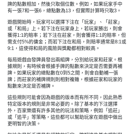
牌的點數相加，然後只取個位數。例如，如果玩家手中
有一張7和一張6，總點數為13，但實際計算時只取3。
遊戲開始時，玩家可以選擇下注在「玩家」、「莊家」
或「和局」上。若下注在玩家身上，若玩家勝出，則會
獲得1:1的賠率；若下注在莊家，則會獲得1:1的賠率，但
需支付5%的傭金；而若下注在和局，則賠率通常是8:1或
9:1，這使得和局的風險與獎勵都相對較高。
每局遊戲由發牌員發出兩組牌，分別給玩家和莊家。根
據規則，有時候會根據手牌的點數來決定是否需要再補
牌。如果玩家的總點數在0到5之間，則會自動補一張
牌；而莊家的補牌規則則相對複雜，根據莊家和玩家的
點數來決定是否補牌。
這些規則可能會因為遊戲的版本而有所不同，因此熟悉
特定版本的規則是非常必要的。除了基本的下注選擇
外，百家樂還有許多其他的玩法和策略，例如「追莊」
或「追平」等策略，這些都可以幫助玩家在遊戲中做出
更明智的決策。