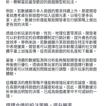
析，瞭解當前最受歡迎的遊戲類型和玩法。
例如，若數據顯示多人遊戲的需求持續上升，那麼開發
者就應考慮在新遊戲中加入這類元素，以吸引更多玩
家。此外，數據分析還能幫助開發者在行銷策略上做出
更有效的決策。
透過分析玩家的年齡、性別、地理位置等資訊，開發者
可以針對特定的目標群體制定行銷計劃，提升廣告的投
放效率。舉例來說，若數據顯示某款遊戲在特定年齡層
中表現優異，開發者可以選擇在該年齡層活躍的社交媒
體平臺上加強宣傳，從而提高遊戲的知名度和下載量。
最後，持續的數據監測與分析能夠幫助開發者在遊戲發
佈後進行優化。透過收集玩家的反饋和遊戲運行數據，
開發者可以快速識別問題並進行調整，提升玩家的遊戲
體驗。
這種靈活的應對策略不僅能夠增強玩家的忠誠度，還能
在長期內維持遊戲的活躍度和收益。因此，運用數據分
析來做出明智的決策，已成為遊戲產業中不可或缺的一
環。
選擇合適的投注策略，提升勝率