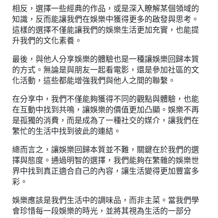
相反，選擇一些經典的作品，或是深入瞭解某個領域的
知識，反而能讓我們在娛樂中獲得更多的啟發與思考。
這樣的選擇不僅能讓我們的娛樂生活更加充實，也能提
升我們的文化素養。
最後，與他人分享娛樂的體驗也是一種讓娛樂回歸本質
的方式。無論是與朋友一起看電影，還是參加社區的文
化活動，這些都能增強我們與他人之間的聯繫。
在分享中，我們不僅能夠獲得不同的觀點與體驗，也能
在互動中找到共鳴，讓娛樂的價值更加凸顯。娛樂不再
是孤獨的消費，而是成為了一種社交的媒介，讓我們在
繁忙的生活中找到彼此的連結。
總而言之，讓娛樂回歸本質並不難，關鍵在於我們的選
擇與態度。通過明智的選擇，我們能夠在繁雜的娛樂世
界中找到真正適合自己的內容，讓生活變得更加豐富多
彩。
娛樂應該是我們生活中的調味品，而非主菜。當我們學
會珍惜每一段娛樂的時光，並將其視為生活的一部分