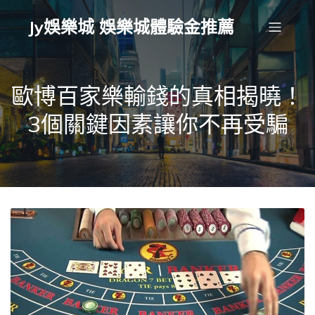
Jy娛樂城 娛樂城體驗金推薦
歐博百家樂輸錢的真相揭曉！
3個關鍵因素讓你不再受騙