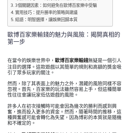
3個關鍵因素：如何避免在歐博百家樂中受騙
實用技巧：提升勝率的策略與建議
結語：明智選擇，讓娛樂回歸本質
歐博百家樂輸錢的魅力與風險：揭開真相的
第一步
歐博百家樂輸錢
在當今的娛樂世界中，
無疑是一個引人
注目的選擇。這款遊戲以其簡單的規則和高額的獎金吸
引了眾多玩家的關注。
然而，除了其表面上的魅力之外，潛藏的風險同樣不容
忽視。首先，百家樂的玩法雖然容易上手，但這種簡單
性往往會讓玩家低估遊戲的風險。
許多人在初次接觸時可能會因為幾次的勝利而感到興
奮，進而投入更多的資金。然而，隨著時間的推移，這
種興奮感可能會轉化為失望，因為博彩的本質就是隨機
和不確定的。