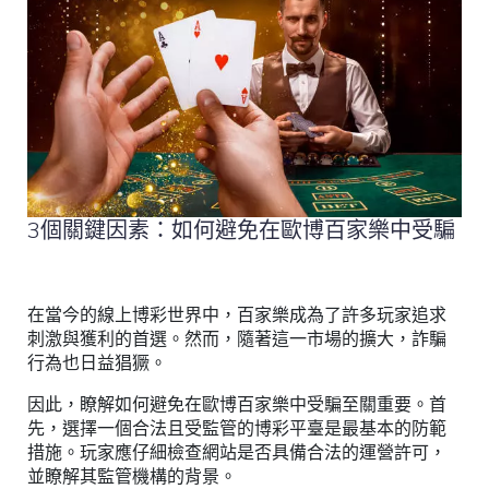
3個關鍵因素：如何避免在歐博百家樂中受騙
在當今的線上博彩世界中，百家樂成為了許多玩家追求
刺激與獲利的首選。然而，隨著這一市場的擴大，詐騙
行為也日益猖獗。
因此，瞭解如何避免在歐博百家樂中受騙至關重要。首
先，選擇一個合法且受監管的博彩平臺是最基本的防範
措施。玩家應仔細檢查網站是否具備合法的運營許可，
並瞭解其監管機構的背景。