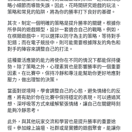
略小細節而導致失誤。因此，花時間研究遊戲的玩法、
策略和常見的陷阱，將為你的勝率打下良好的基礎。
其次，制定一個明確的策略是提升勝率的關鍵。根據你
所參與的遊戲類型，設計一套適合自己的戰略。例如，
在棋類遊戲中，可以選擇以防守為主的策略，等待對手
犯錯；而在電子競技中，則可能需要根據隊友的角色和
對手的陣容來調整自己的打法。
這種靈活應變的能力將使你在不同的情況下都能保持優
勢。除了策略之外，心理素質也是影響勝率的一個重要
因素。在比賽中，保持冷靜和專注能幫助你更好地應對
壓力，做出理智的決策。
當面對逆境時，學會調整自己的心態，避免情緒化的反
應，將有助於你在比賽中保持穩定的表現。可以通過冥
想、深呼吸等方式來緩解緊張情緒，讓自己在關鍵時刻
能夠冷靜思考。
此外，與其他玩家交流和學習也是提升勝率的重要途
徑。參加線上論壇、社群或是實體的遊戲聚會，能讓你