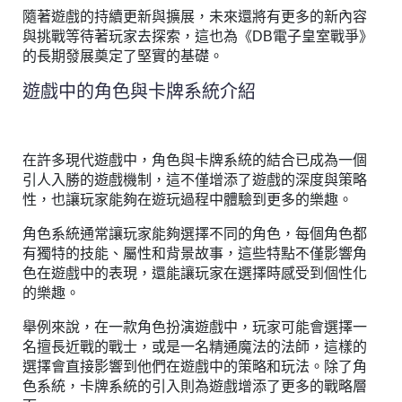
隨著遊戲的持續更新與擴展，未來還將有更多的新內容
與挑戰等待著玩家去探索，這也為《DB電子皇室戰爭》
的長期發展奠定了堅實的基礎。
遊戲中的角色與卡牌系統介紹
在許多現代遊戲中，角色與卡牌系統的結合已成為一個
引人入勝的遊戲機制，這不僅增添了遊戲的深度與策略
性，也讓玩家能夠在遊玩過程中體驗到更多的樂趣。
角色系統通常讓玩家能夠選擇不同的角色，每個角色都
有獨特的技能、屬性和背景故事，這些特點不僅影響角
色在遊戲中的表現，還能讓玩家在選擇時感受到個性化
的樂趣。
舉例來說，在一款角色扮演遊戲中，玩家可能會選擇一
名擅長近戰的戰士，或是一名精通魔法的法師，這樣的
選擇會直接影響到他們在遊戲中的策略和玩法。除了角
色系統，卡牌系統的引入則為遊戲增添了更多的戰略層