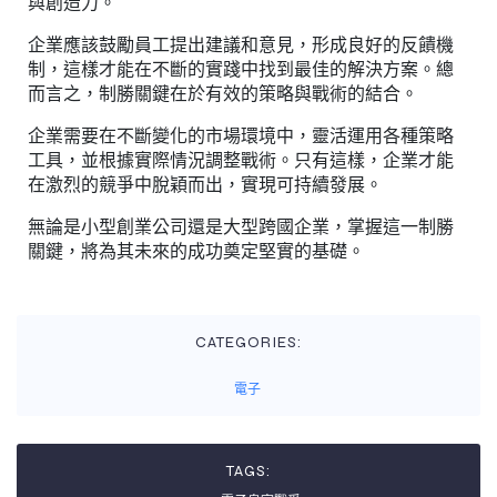
與創造力。
企業應該鼓勵員工提出建議和意見，形成良好的反饋機
制，這樣才能在不斷的實踐中找到最佳的解決方案。總
而言之，制勝關鍵在於有效的策略與戰術的結合。
企業需要在不斷變化的市場環境中，靈活運用各種策略
工具，並根據實際情況調整戰術。只有這樣，企業才能
在激烈的競爭中脫穎而出，實現可持續發展。
無論是小型創業公司還是大型跨國企業，掌握這一制勝
關鍵，將為其未來的成功奠定堅實的基礎。
CATEGORIES:
電子
TAGS: