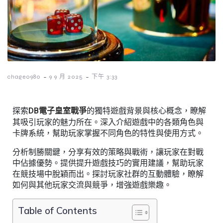
-
-
chage0980
9 9 月 2025
下午 3:33
DB電子皇室戰爭
探索
的獨特遊戲背景與核心概念，瞭解
其吸引玩家的魅力所在。深入介紹遊戲中的各類角色與
卡牌系統，幫助玩家掌握不同角色的特性與使用方式。
分析制勝關鍵，分享有效的策略與戰術，讓玩家在對戰
中佔據優勢。提供提升遊戲技巧的實用建議，幫助玩家
在競技場中脫穎而出。探討玩家社群的互動體驗，瞭解
如何與其他玩家交流與競爭，增強遊戲樂趣。
Table of Contents