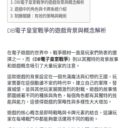
DB電子皇室戰爭的遊戲背景與概念解析
遊戲中的角色與卡牌系統介紹
制勝關鍵：有效的策略與戰術
DB電子皇室戰爭的遊戲背景與概念解析
在電子遊戲的世界中，戰爭題材一直是玩家們熱衷的選
DB電子皇室戰爭
擇之一，而《
》則以其獨特的背景故事
和遊戲概念吸引了大量玩家的注意。
這款遊戲的背景設定在一個充滿魔法與幻想的王國，玩
家需要在這個動盪不安的時代中，建立自己的軍隊，發
展城堡，並與其他玩家展開激烈的對戰。遊戲的故事情
節圍繞著不同的種族與角色，每個角色都有其獨特的技
能與能力，這使得遊戲的策略性與多樣性大大增加。
遊戲的核心概念是即時戰略與卡牌元素的結合，這讓玩
家在每場戰鬥中都能夠靈活運用不同的戰術。