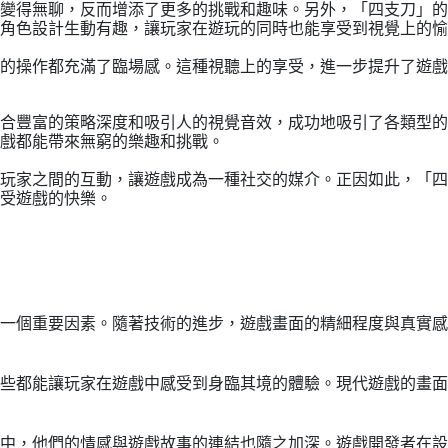
變得無聊，反而增添了更多的挑戰和趣味。另外，「四支刀」的
角色設計生動有趣，讓玩家在遊玩的同時也能享受到視覺上的愉
的操作都充滿了臨場感。這種視聽上的享受，進一步提升了遊戲
合豐富的策略深度和吸引人的視覺音效，成功地吸引了各類型的
戲都能帶來無窮的樂趣和挑戰。
玩家之間的互動，讓遊戲成為一種社交的媒介。正因如此，「四
受遊戲的快樂。
一個重要因素。隨著技術的進步，遊戲畫面的精細程度與真實感
些都能讓玩家在遊戲中感受到身臨其境的體驗。現代遊戲的畫面
中，他們的情感與遊戲故事的連結也隨之加深。遊戲開發者在設