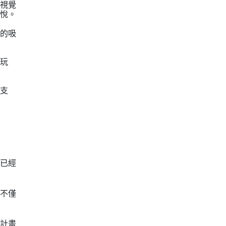
視覺
悅。
的吸
玩
支
已經
不僅
計畫