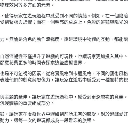
物理效果等多方面的元素。
，使得玩家在遊玩過程中感受到不同的情緒。例如，在一個陰暗
受到緊張與恐懼；而在一個明亮的草原上，色彩的鮮豔與陽光的
力。無論是角色的動作流暢度，還是環境中物體的互動，都能讓
自然流暢性不僅提升了遊戲的可玩性，也讓玩家更加投入其中。
願意花費更多的時間去探索這些虛擬世界。
也是不可忽視的因素。從寫實風格到卡通風格，不同的藝術風格
表達他們的創意與想像力，讓玩家在遊戲中感受到一種獨特的視
與主題的延伸，讓玩家在遊玩過程中，感受到更深層次的意義。
沉浸體驗的重要組成部分。
豔，讓玩家在虛擬世界中體驗到前所未有的感受。對於遊戲愛好
動力，讓每一次的遊玩都成為一段難忘的旅程。