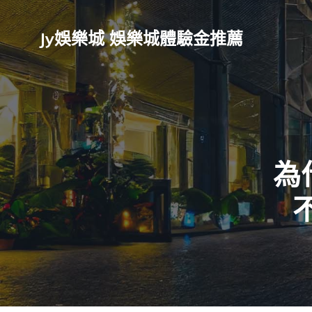
Jy娛樂城 娛樂城體驗金推薦
為