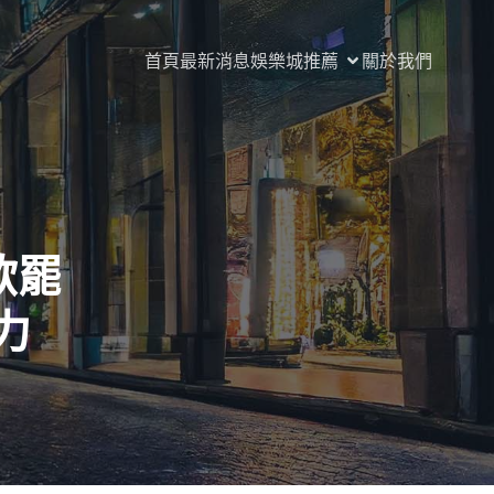
首頁
最新消息
娛樂城推薦
關於我們
欲罷
力