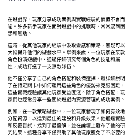
在遊戲界，玩家分享成功案例與實戰經驗的價值不言而
喻。許多新手玩家在面對遊戲中的挑戰時，常常感到困
惑和無助。
這時，從其他玩家的經驗中汲取靈感和策略，無疑可以
大幅提升他們的遊戲水平。舉例來說，一位玩家在某款
角色扮演遊戲中，通過仔細研究每個角色的技能和屬
性，成功打造了一支無敵隊伍。
他不僅分享了自己的角色搭配和裝備選擇，還詳細說明
了在特定關卡中如何運用這些角色的優勢來克服困難，
這些實戰經驗讓其他玩家受益匪淺。除了角色搭配，玩
家們也經常分享一些關於遊戲內資源管理的成功案例。
例如，在一款策略遊戲中，一位玩家發現了如何有效地
分配資源，以達到最佳的建設和升級效果。他通過實驗
和反覆嘗試，找到了最優解，並在論壇上發布了他的研
究結果。這種分享不僅幫助了其他玩家避免了不必要的