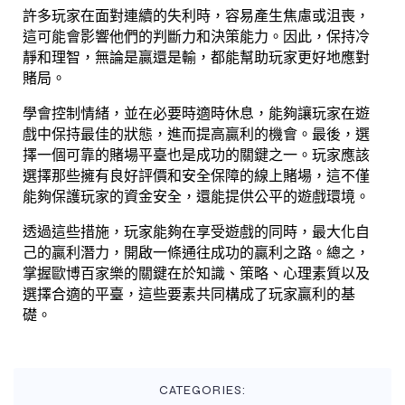
許多玩家在面對連續的失利時，容易產生焦慮或沮喪，
這可能會影響他們的判斷力和決策能力。因此，保持冷
靜和理智，無論是贏還是輸，都能幫助玩家更好地應對
賭局。
學會控制情緒，並在必要時適時休息，能夠讓玩家在遊
戲中保持最佳的狀態，進而提高贏利的機會。最後，選
擇一個可靠的賭場平臺也是成功的關鍵之一。玩家應該
選擇那些擁有良好評價和安全保障的線上賭場，這不僅
能夠保護玩家的資金安全，還能提供公平的遊戲環境。
透過這些措施，玩家能夠在享受遊戲的同時，最大化自
己的贏利潛力，開啟一條通往成功的贏利之路。總之，
掌握歐博百家樂的關鍵在於知識、策略、心理素質以及
選擇合適的平臺，這些要素共同構成了玩家贏利的基
礎。
CATEGORIES: