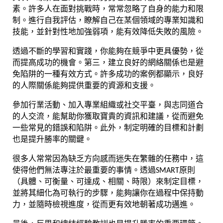
素。許多人在面對挑戰時，常常忽略了自身的能力和限
制。進行自我評估，瞭解自己在某個領域的專業知識和
技能，並針對性地加強弱項，能有效降低失敗的風險。
透過不斷的學習和實踐，你能夠在競爭中更具優勢，從
而提高成功的機會。第三，建立良好的網絡關係也是避
免陷阱的一種有效方式。許多成功的案例都顯示，良好
的人際關係能夠提供重要的資源和支援。
參加行業活動、加入專業組織或社交平臺，與志同道合
的人交流，能幫助你獲取寶貴的資訊和建議，從而避免
一些常見的錯誤和陷阱。此外，制定明確的目標和計劃
也是提升勝率的關鍵。
很多人常常因為缺乏方向感而迷失在繁雜的任務中，這
使得他們無法專注於最重要的事情。透過SMART原則
（具體、可衡量、可達成、相關、時限）來制定目標，
並將其細化為可執行的步驟，能夠讓你在過程中保持動
力，並隨時檢視進度，從而更有效地朝著成功邁進。