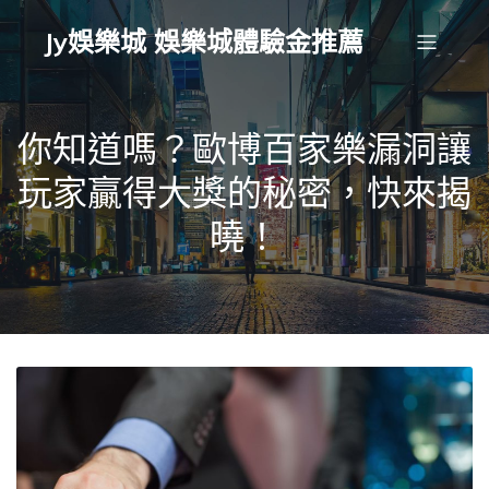
Jy娛樂城 娛樂城體驗金推薦
你知道嗎？歐博百家樂漏洞讓
玩家贏得大獎的秘密，快來揭
曉！