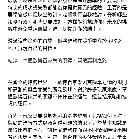
最後，反思和總結經驗教訓也是提升勝率的重要環節。
每次的成功或失敗都能為你提供寶貴的經驗，重要的是
要學會從中提煉出教訓。定期進行自我檢討，分析哪些
策略有效、哪些需要改進，這樣能夠幫助你在未來的挑
戰中避免重蹈覆轍，進一步提升你的勝率。
透過這些策略的實施，你將能夠在競爭中立於不敗之
地，實現自己的目標。
結論：掌握歐博百家樂的關鍵，開啟贏利之路
在當今的賭博世界中，歐博百家樂因其簡單易懂的規則
和高額的獎金而受到廣泛歡迎。對於許多玩家來說，掌
握歐博百家樂的關鍵不僅僅在於運氣，還包括策略和技
巧的運用。
首先，玩家需要瞭解遊戲的基本規則，包括如何下注、
牌局的進行方式以及各種可能的結果。這些基本知識是
贏得比賽的基石，讓玩家能夠在面對不同情況時做出明
智的決策。其次，制定一個合理的投注策略也是非常重