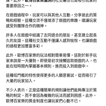
歐博百家樂漏洞
運。此外，
的社交屬性也是吸引玩家的
重要原因之一。
在遊戲過程中，玩家可以與其他人互動，分享彼此的策
略和經驗。這種交流不僅增添了遊戲的樂趣，還讓玩家
感受到團隊合作的精神。
許多人在遊戲中結識了志同道合的朋友，甚至建立起長
久的友誼。這種社交互動不僅讓人感到愉悅，也讓遊戲
的過程更加豐富多彩。
此外，歐博百家樂的玩法相對簡單易懂，這對於新手玩
家來說是一大優勢。即使是初次接觸這款遊戲的人，也
能在短時間內掌握基本規則，進而投入到遊戲中。
這種低門檻的特性使得更多的人願意嘗試，從而吸引了
大量的玩家加入。
不少人表示，正是這種簡單的規則讓他們能夠專注於策
略的制定，而不會因為複雜的玩法而感到困惑。此外，
歐博百家樂的獎金制度也讓玩家們心動不已。