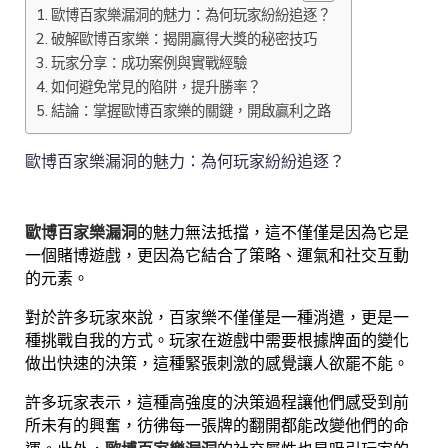
歐博百家樂漏洞的魅力：為何玩家紛紛追逐？
破解歐博百家樂：揭開贏得大獎的秘密技巧
玩家分享：成功案例與實戰經驗
如何避免常見的陷阱，提升勝率？
結論：掌握歐博百家樂的關鍵，開啟贏利之路
歐博百家樂漏洞的魅力：為何玩家紛紛追逐？
歐博百家樂漏洞
的魅力無法抵擋，這不僅僅是因為它是
一個賭博遊戲，更因為它結合了策略、運氣和社交互動
的元素。
對於許多玩家來說，百家樂不僅僅是一種消遣，更是一
種挑戰自我的方式。玩家在遊戲中需要根據牌面的變化
做出快速的決策，這種緊張刺激的感覺讓人欲罷不能。
許多玩家表示，這種高強度的決策過程讓他們感受到前
所未有的興奮，彷彿每一張牌的翻開都能改變他們的命