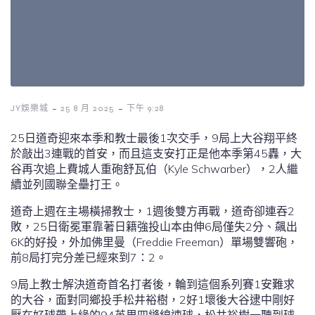
-
-
JY娛樂城
25 8 月 2025
下午 9:28
25日道奇迎來本季和教士最後1次交手，9局上大谷翔平終
於敲出3連戰的首安，而且這支安打正是他本季第45轟，大
谷再次追上費城人重砲舒瓦伯（Kyle Schwarber），2人繼
續並列國聯全壘打王。
道奇上週在主場橫掃教士，1週後雙方再戰，道奇卻連吞2
敗，25日衛冕軍靠著日籍強投山本由伸6局僅失2分、飆出
6K的好投，外加佛里曼（Freddie Freeman）單場雙響砲，
前8局打完分差已經來到7：2。
9局上教士解決道奇首名打者後，輪到這個系列賽1安難求
的大谷，面對同鄉投手松井裕樹，2好1壞後大谷逮中剛好