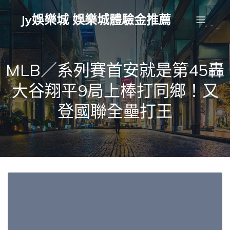
Jy娛樂城 娛樂城體驗金推薦
MLB／系列賽首安就是第45轟
大谷翔平9局上棒打同鄉！又
登國聯全壘打王