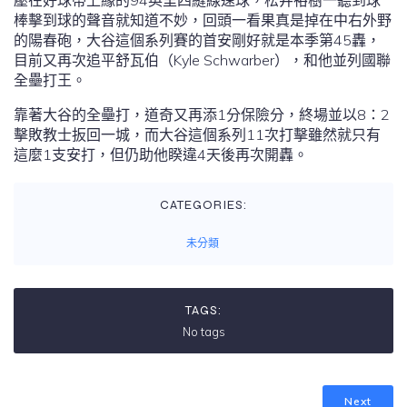
壓在好球帶上緣的94英里四縫線速球，松井裕樹一聽到球
棒擊到球的聲音就知道不妙，回頭一看果真是掉在中右外野
的陽春砲，大谷這個系列賽的首安剛好就是本季第45轟，
目前又再次追平舒瓦伯（Kyle Schwarber），和他並列國聯
全壘打王。
靠著大谷的全壘打，道奇又再添1分保險分，終場並以8：2
擊敗教士扳回一城，而大谷這個系列11次打擊雖然就只有
這麼1支安打，但仍助他睽違4天後再次開轟。
CATEGORIES:
未分類
TAGS:
No tags
Next