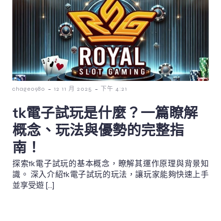
-
-
chage0980
12 11 月 2025
下午 4:21
tk電子試玩是什麼？一篇瞭解
概念、玩法與優勢的完整指
南！
探索tk電子試玩的基本概念，瞭解其運作原理與背景知
識。 深入介紹tk電子試玩的玩法，讓玩家能夠快速上手
並享受遊 […]