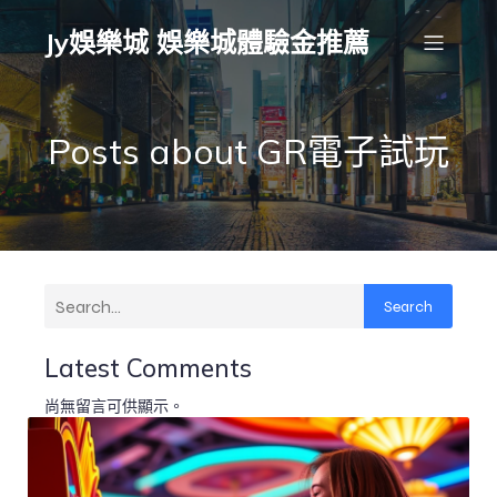
Jy娛樂城 娛樂城體驗金推薦
Posts about GR電子試玩
Search
Latest Comments
尚無留言可供顯示。