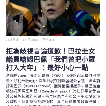
-
-
JY娛樂城
8 7 月 2026
下午 4:01
拒為歧視言論道歉！巴拉圭女
議員嗆姆巴佩「我們曾把小羅
打入大牢」：最好小心一點
法國在2026世界盃足球賽（FIFA）16強以1比0擊敗巴拉
圭，順利晉級8強，沒想到現在卻爆發場外爭議。法國前
鋒姆巴佩（Kylian Mbappé）因賽後拒絕握手，遭巴拉圭
參議員阿馬里利亞（Celeste Amarilla）於社群平台發表
涉及種族歧視的言論。稍早阿馬里利亞公開承認貼文涉
及歧視，但她堅持拒絕道歉，甚至反過來威脅姆巴佩：