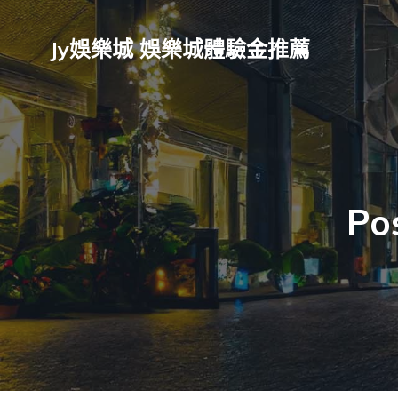
Jy娛樂城 娛樂城體驗金推薦
Po