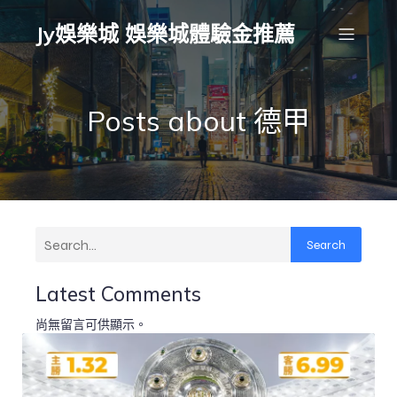
Jy娛樂城 娛樂城體驗金推薦
Posts about 德甲
Search
Latest Comments
尚無留言可供顯示。