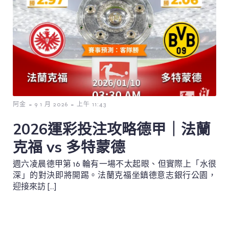
-
-
阿金
9 1 月 2026
上午 11:43
2026運彩投注攻略德甲｜法蘭
克福 vs 多特蒙德
週六凌晨德甲第 16 輪有一場不太起眼、但實際上「水很
深」的對決即將開踢。法蘭克福坐鎮德意志銀行公園，
迎接來訪 […]