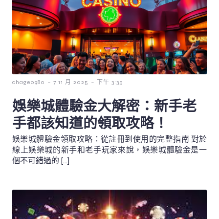
-
-
chage0980
7 11 月 2025
下午 3:35
娛樂城體驗金大解密：新手老
手都該知道的領取攻略！
娛樂城體驗金領取攻略：從註冊到使用的完整指南 對於
線上娛樂城的新手和老手玩家來說，娛樂城體驗金是一
個不可錯過的 […]