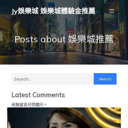
Jy娛樂城 娛樂城體驗金推薦
Posts about 娛樂城推薦
Search
Latest Comments
尚無留言可供顯示。