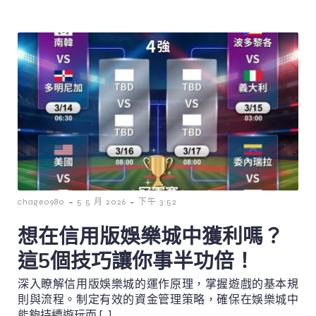
-
-
chage0980
5 5 月 2026
下午 3:52
想在信用版娛樂城中獲利嗎？
這5個技巧讓你事半功倍！
深入瞭解信用版娛樂城的運作原理，掌握遊戲的基本規
則與流程。制定有效的資金管理策略，確保在娛樂城中
能夠持續遊玩而 […]