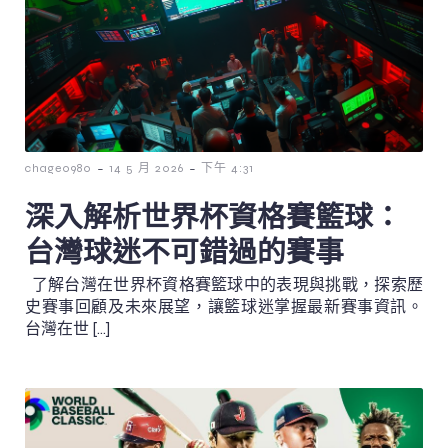
-
-
chage0980
14 5 月 2026
下午 4:31
深入解析世界杯資格賽籃球：
台灣球迷不可錯過的賽事
了解台灣在世界杯資格賽籃球中的表現與挑戰，探索歷
史賽事回顧及未來展望，讓籃球迷掌握最新賽事資訊。
台灣在世 […]