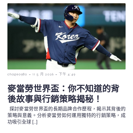
-
-
chage0980
11 5 月 2026
下午 4:49
麥當勞世界盃：你不知道的背
後故事與行銷策略揭秘！
探討麥當勞世界盃的長期品牌合作歷程，揭示其背後的
策略與意義。分析麥當勞如何運用獨特的行銷策略，成
功吸引全球 […]